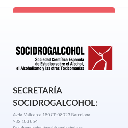
SECRETARÍA
SOCIDROGALCOHOL:
Avda. Vallcarca 180 CP:08023 Barcelona
932 103 854
Socidrogalcohol@socidrogalcohol.org